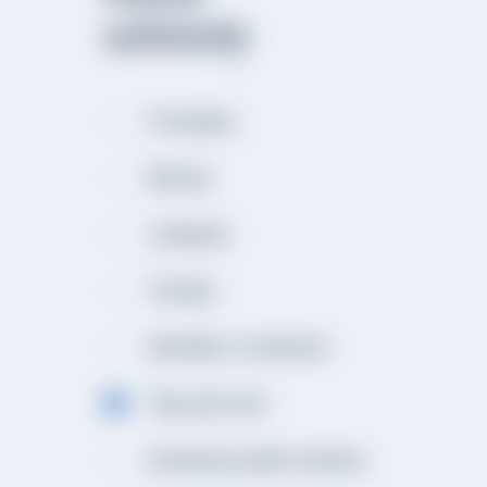
automaty
Freespiny
Bonusy
Jackpoty
Turnaje
Aktuálne v kasínach
Tipy ako hrať
Automaty podľa výrobcu