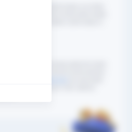
sk. Okrem každodenných večerných turnajov sa tu môžete
jov – prvý prebiehaj od utorka do štvrtka a druhý od piatka
ané nové hracie automaty a v každom z týchto turnajov sa
júspešnejších hráčov.
S.sk?
no, tie sú tu atraktívne, no toto kasíno ponúka toho omnoho
hier. Zabaviť sa tu môžete na množstve hracích automatov,
ac populárnejšie
online stieracie žreby
. Ak tu ešte nemáte
hre o parádny uvítací bonus až do 1 050 € a 280 free
pri hre!