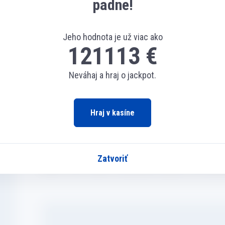
padne!
Zimná Kasíno Liga nie je jedinou promo akciu na eTIPOS.
zapojiť aj do Novinkových turnajov. Ide o sériu dvoch turna
Jeho hodnota je už viac ako
do pondelka. Kvalifikačnými hrami týchto turnajov sú vybr
121113 €
hrá o bank 2 000 free spinov, ktoré si prerozdeľuje 166 na
Neváhaj a hraj o jackpot.
Aký registračný bonus ponúka eTIPO
V online kasíne eTIPOS.sk to nie je len o promo akciách. Á
Hraj v kasíne
viac. Výkladnou skriňou Tiposu je bohatá ponuka rôznych 
no nájdete tu aj ruletu, blackjack, poker, lotérie a čoraz vi
vytvorené konto a zaregistrujete sa, budete automaticky v 
Zatvoriť
spinov k tomu. Želáme vám pohodovú zábavu a veľa šťastia 