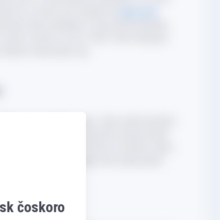
amená, že sú vždy do nich zaradené iné
online hracie
odovania, takže nezabúdajte si vždy prečítať podmienky.
 pričom v štvrtky je v hre až 1 000 €. Okrem finančných
rebríčkov Zimnej Kasíno Ligy.
v
aujímavými sprievodnými akciami. Jeden z takých špeciálov
Ak počas tohto uskutočníte vo večerných turnajoch Kasíno
íte bonus 10 free spinov a 10 bodov do rebríčkov Kasíno
 X. Dohromady si tak v priebehu tohto týždňa budete
v do ligových rebríčkov.
piny
.sk čoskoro