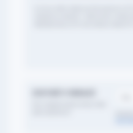
A to nie je všetko. Každý nový hráč navyše hrá o 50
Zaregistruj sa, uskutočni 1. vklad na konto v hodnot
Maximálny bonus je 20 €, ktorý získaš pri vklade 40 € 
ZOSTAŇ V OBRAZE
Meno
Chyť si najlepšie kasínové bonusy vďaka
naším newsletterom!
Odoslaním
spracova