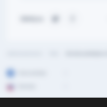
Zdieľaj na
onlinehracieautomaty.sk
Články
Aké akcie prebiehajú na 
Hracie automaty
Slovensky
Hrajte zodpovedne. Hazardné hry predstavujú riziko vysokých fina
.