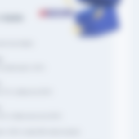
v kasíne
vých troch vkladov:
ov
oj vklad navýši o 100 %.
 75 % z vkladu až do 350 €.
0 % z vkladu znova až do 350 €.
te 1 050 € a získať 280 voľných zatočení.