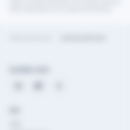
zadarmo, pri ktorých nestratíte nič. Práve naopak, môžete len
získať a objaviť úplne nový svet online hracích automatov.
onlinehracieautomaty.sk
Automaty podľa valcov
Sociálne siete
info
O nás