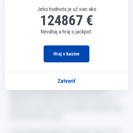
Jeho hodnota je už viac ako
Praotec všetkých dnešných slotov, teda aj tých, na ktorých
124867 €
krútite valcami online, mal 3 valce. A tento počet je stále
rovnako obľúbený aj dnes. Ak preferujte svižnú hru s nie
Neváhaj a hraj o jackpot.
úplne vysokým počtom bonusov a viac ako na vizuále vám
záleží na svižnej hre,
trojvalcové automaty
budú pre vás
ideálne.
Hraj v kasíne
Druhou alternatívou, dnes už azda aj početnejšou, sú online
automaty s piatimi valcami
. Päť valcov tvorcom trochu
Zatvoriť
rozviazalo ruky a umožnilo im rozvinúť najmä bonusové
funkcie (scatter a wild bonus). Firmy ako NETENT či
Yggdrassil sú na takýchto slotoch schopné odrozprávať aj
jednoduché príbehy. Preto ak sa radi hráte, asi budete hľadať
práve päť točiacich sa valcov.
Troška opomínanou kategóriou sú štvorvalce. Nie je ich veľa,