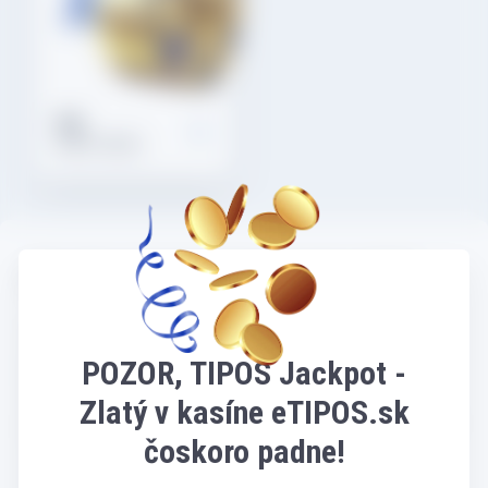
Iný
počet valcov
Na počte valcov hracích automatov záleží
Hovorí sa, že na počtoch vždy záleží, a pri online hracích
automatoch tomu nie je inak. Teda aspoň u väčšiny hráčov.
POZOR, TIPOS Jackpot -
Našťastie to
autori online slotov
vedia a tak vo svoji
Zlatý v kasíne eTIPOS.sk
portfóliách majú hneď výherné automaty s viacerými počtami
čoskoro padne!
valcov. Predsa len, je dobré, keď máte pestré možnosti na
výber.