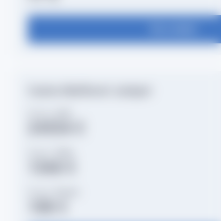
Hraj o jackpot
Casino Multilevel Jackpot
Úroveň:
Gold
24554 €
Úroveň:
Silver
1360 €
Úroveň:
Bronze
108 €