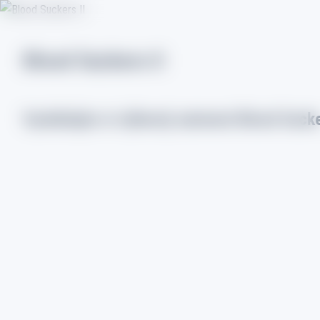
Blood Suckers II
Vyskúšajte si výherný automat Blood Suck