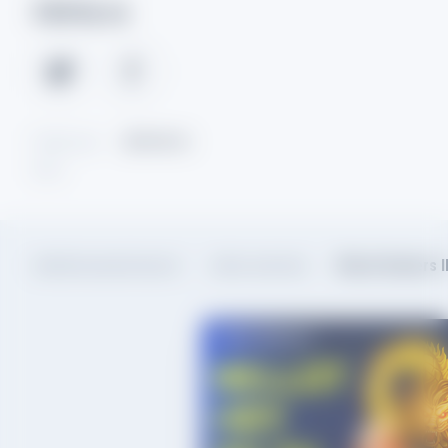
Zdieľaj na
Publikované:
2019-04-16
Autor:
onlinehracieautomaty.sk
online automaty
Blood Suckers I