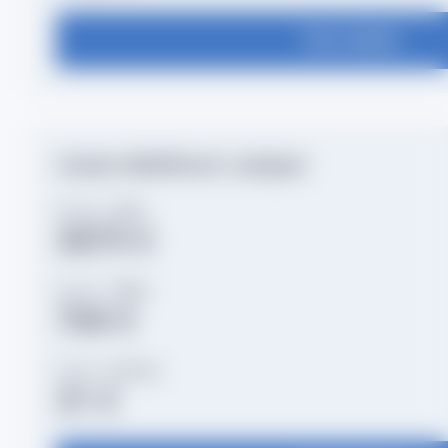
Hraj o jackpot
Casino Multilevel Jackpot
Úroveň:
Gold
3075 €
Úroveň:
Silver
704 €
Úroveň:
Bronze
31 €