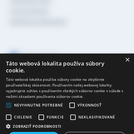
Zodpovedné hranie
Ochrana súkromia
Obmedzená zodpovednosť
Hracie automaty
×
Táto webová lokalita používa súbory
cookie.
Slovensky
Táto webová lokalita používa súbory cookie na zlepšenie
používateľskej skúsenosti. Používaním našej webovej lokality
vyjadrujete súhlas s používaním všetkých súborov cookie v súlade s
Hrajte zodpovedne. Hazardné hry predstavujú riziko vysokých fin
našimi zásadami používania súborov cookie.
hazardných hier predstavuje riziko vzniku závislosti.
NEVYHNUTNE POTREBNÉ
VÝKONNOSŤ
Copyright © 2022-2026
CIELENIE
FUNKCIE
NEKLASIFIKOVANÉ
NATALIS, s.r.o.
ZOBRAZIŤ PODROBNOSTI