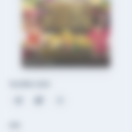
Sociálne siete
info