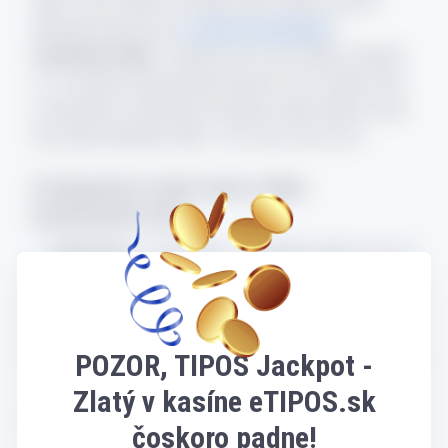
aspoň 3-krát, začína sa poriadna ohnivá zábava, pretože
aktivujete bonusovú hru
s voľnými pretočeniami
a
násobiteľmi výhier
. Predtým ako do nej vstúpite, vyberáte
si z 5 možností, akú konkrétnu bonusovú hru si zahráte. Buď
sa zameriate na väčší počet freespinov, alebo budete chcieť
mať vyššie násobitele výhier. To je už len a len na vás.
K dispozícii máte tento výber
bonusových hier:
Zelený drak
– 25 freespinov + násobitele výhier x2, x3, x5
Modrý drak
– 20 freespinov + násobitele výhier x3, x5, x8
Biely drak
– 15 freespinov + násobitele výhier x5, x8, x10
Červený drak
– 13 freespinov + násobitele výhier x8, x10,
POZOR, TIPOS Jackpot -
x15
Zlatý v kasíne eTIPOS.sk
Zlatý drak
– 10 freespinov + násobitele výhier x10, x15,
čoskoro padne!
x20