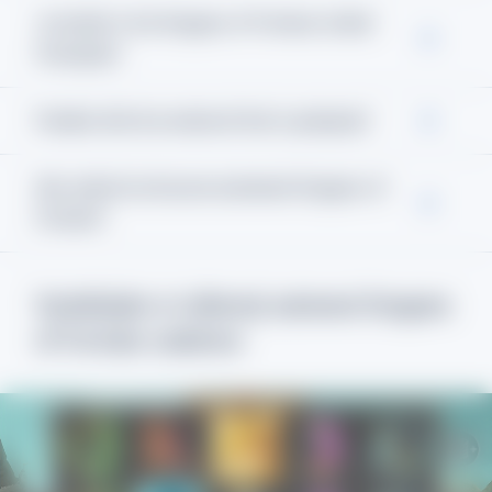
Je možné v hre Dragons of Fortune získať
freespiny?
Ponúka táto hra možnosť hrať o jackpoty?
Ako vyhrať na hracom automate Dragons of
Fortune?
Vyskúšajte si výherný automat Dragons
of Fortune zadarmo