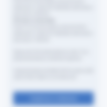
Pretoč 20x svoj tretí vklad na valcových hrách a
získaj bonus vo výške 50%. Maximálna výška bonusu v
tejto časti je 2 000 EUR.
25% bonus za štvrtý vklad
Pretoč 15x svoj štvrtý vklad na valcových hrách a
získaj bonus vo výške 25%. Maximálna výška bonusu v
tejto časti je 1 000 EUR.
Získaj prvých 250 zatočení úplne bez rizika. Tie sa
aktivujú automaticky po dokončení registrácie.
K dispozíciíí budeš mať ďalších 640 free spinov podľa
výšky štvrtého vkladu na svoj hráčsky účet.
Zaregistruj sa a získaj bonus