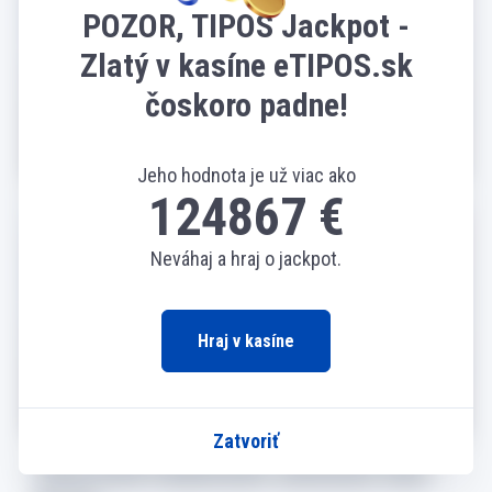
POZOR, TIPOS Jackpot -
Zlatý v kasíne eTIPOS.sk
čoskoro padne!
Jeho hodnota je už viac ako
124867 €
Neváhaj a hraj o jackpot.
Hraj v kasíne
Zatvoriť
Záverečné hodnotenie automatu Gem