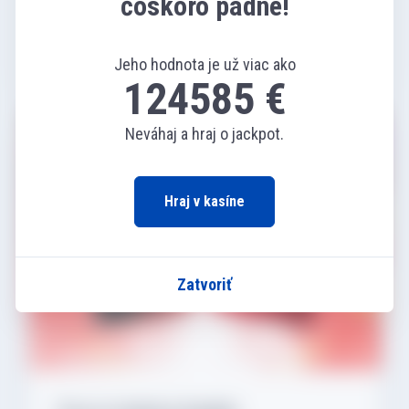
čoskoro padne!
2026-07-06
onlinehracieautomaty.sk
Jeho hodnota je už viac ako
124585 €
Neváhaj a hraj o jackpot.
Hraj v kasíne
Zatvoriť