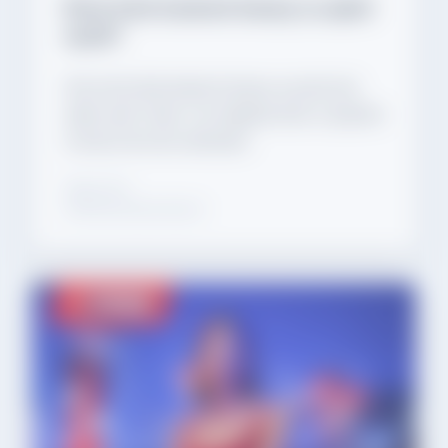
Ktoré letné kasínové bonusy sa oplatí
využiť?
Zisti, ktoré letné kasínové bonusy sa počas leta
oplatí využiť. Vyber si tie najlepšie akcie a spríjemni
si horúce dni extra odmenami.
2026-07-09
onlinehracieautomaty.sk