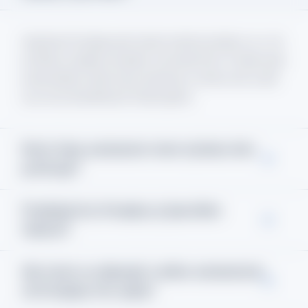
Spoločnosť Octoplay patrí medzi novších providerov, no v ich
portfóliu už nájdeme desiatky vytvorených hier. Prevahu majú
predovšetkým online hracie automaty, no okrem nich sa dali
aj na vývoj interaktívnych Smash games.
Ktoré témy automatov tento výrobca hier
preferuje?
Ponúkajú hry Octoplay aj špeciálne
funkcie?
Ako často sa objavujú v online automatoch
od Octoplay free spiny?