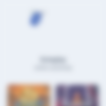
Octoplay
online automaty