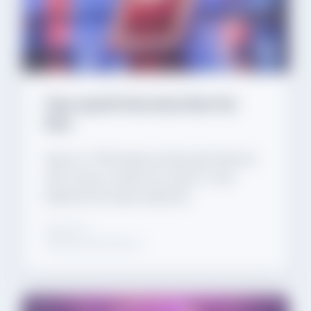
Tipos spustil letnú akciu Beat the
Heat
Zapoj sa v TIPOS kasíne do letnej akcie Beat the
Heat, v ktorej si môžeš od 6. júla do 12. júla
pripísať 60 free spinov každý deň.
2026-07-07
onlinehracieautomaty.sk