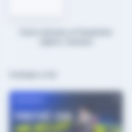
Hracie automaty od Thunderkick
nájdete v kasínach
Prečítajte si tiež