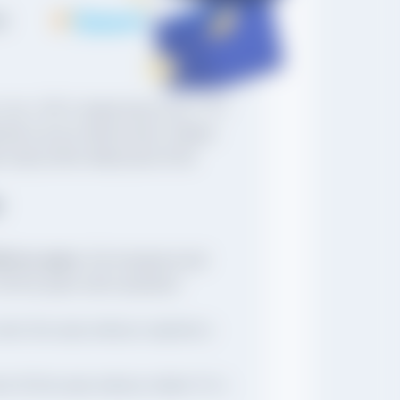
v
 v hre o 100 % vstupný bonus až do 7 777
čníš svoj prvý vklad na konto. Získanie
tvojho prvého vkladu počas 30 dní.
v
0 free spinov
. Táto freespinová časť
 100 free spinov týmto spôsobom:
oker (free spiny získaš po registrácii a
er 40 (free spiny získaš po vklade 10 € a