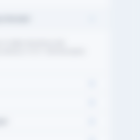
 of the Gods?
a 5 riadkov. Na úvod hry je však
o valcoch je 1-3-5-3-1. Tento hrací automat
iny?