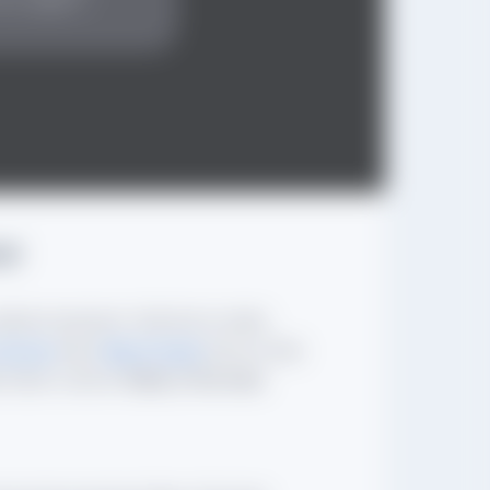
at
púštnych automatov. Stačí keď za všetky
 Secrets
alebo
Mega Pyramid
, ktoré sa tešia
ýto kúsok s názvom
Valley of the Gods
,