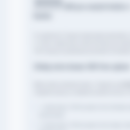
7777
EUR pre nových hráčov 
kasíne
Po registrácii do Tipsport kasína budeš automaticky
€. O tento vstupný bonus môžeš hrať hneď, ako uskuto
100 % bonusu je podmienené pretočením 20-násobku 
Získaj extra bonus 500 free spino
Ďalšou časťou uvítacieho bonusu v Tipsporte je
až 50
vstupného bonusu je rozdelená do piatich úrovní po
1. uvítací bonus: 100 free spinov do hry Slovakia J
overení konta)
2. uvítací bonus: 100 free spinov do hry Super Jok