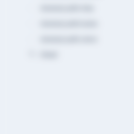
Automaty podľa témy
Automaty podľa kasína
Automaty podľa valcov
Hľadať