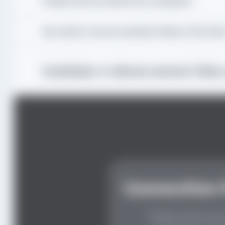
Ponúka táto hra možnosť hra o jackpoty?
Ako vyhrať v hracom automate Valley of the God
Vyskúšajte si výherný automat Valle