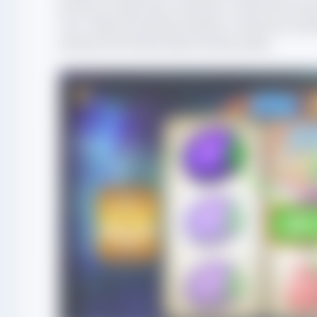
línií. Aby ste získali výhru, na niektorej z týchto línií sa 
vľavo. Vďaka tejto klasickej štruktúre si môžete bez pro
automatu, kde netreba študovať zložité pravidlá.