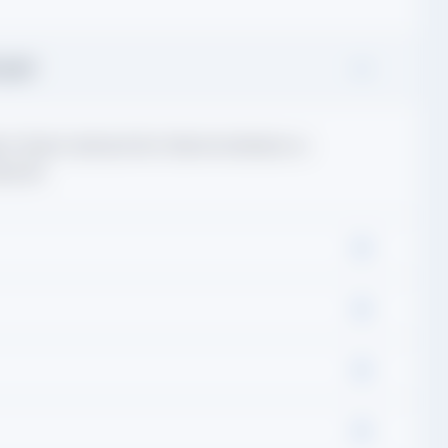
Cash?
 5 fixných výherných línií. Výherné kombinácie sa
j línii.