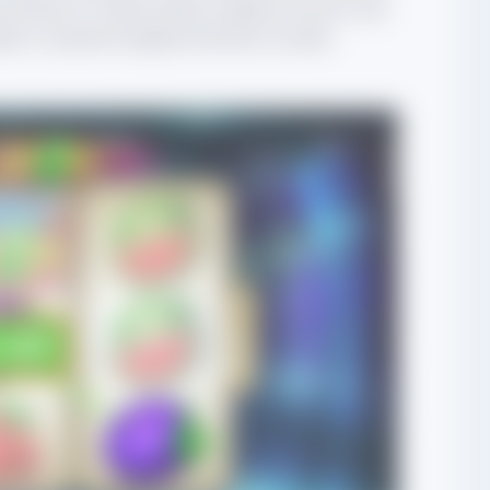
musia zobraziť tri rovnaké symboly, začínajúce na prvom valci
blémov vychutnať nostalgickú atmosféru ovocného