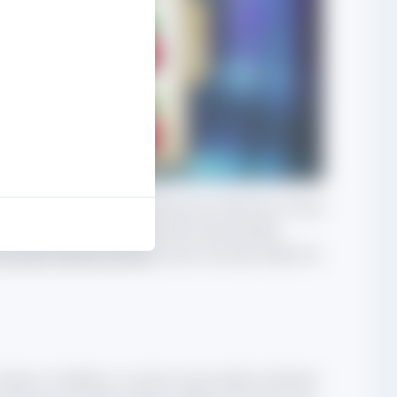
bu nepočuť, všetko stojí na zvukových efektoch pri točení
 môže byť takáto jednoduchá zvuková kulisa ideálna,
e radi epické hudobné podmazy, možno vám bude chýbať. Na
alcami a 3 riadkami, čo vytvára 5 pevne daných výherných