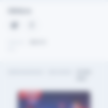
Zdieľaj na
Publikované:
2022-01-25
Autor:
onlinehracieautomaty.sk
online automaty
20 Joker
Reels