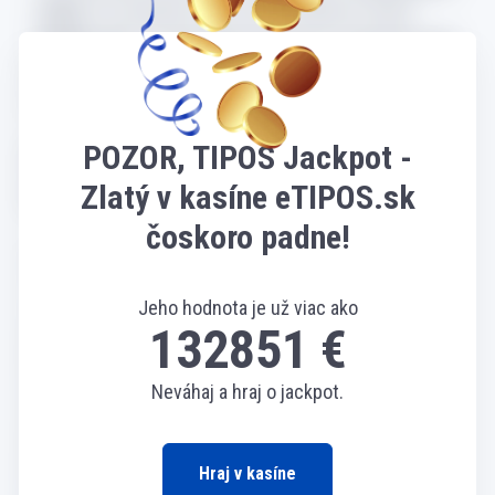
stávky
. Pre navýšenie výhier môžete siahnuť po funkcii
Gamble
(Risk). Tu však opatrne, pretože po nesprávnom tipe
farby zakrytej karty o nadobudnutú výhru prídete. Ale ak radi
riskujete, smelo do toho.
POZOR, TIPOS Jackpot -
Rozbijete Jackpot? Skúste to v online
Zlatý v kasíne eTIPOS.sk
kasíne
čoskoro padne!
Novodobé automaty lákajú hráčov aj na progresívne
Jackpoty, ktoré sa stali v ostatnom období ich dôležitou
Jeho hodnota je už viac ako
súčasťou. Túžba rozbiť atraktívny Jackpot je obrovská a
132851 €
každý hráč si v duchu myslí, že sa to podarí práve jemu.
Získať Jackpot závisí len od náhody, čo je v konečnom
Neváhaj a hraj o jackpot.
dôsledku len a len dobre. Vyhrať ho môžete ktokoľvek a
kedykoľvek, a to bez ohľadu na výšku aktuálnej stávky. Na
hracom automate 20 Joker Reels, rovnako ako na
20 Super
Hraj v kasíne