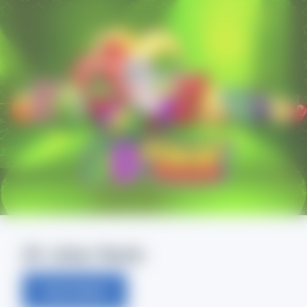
20 Joker Reels
Hraj v kasíne