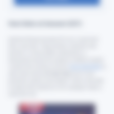
Stará škola od Amusnet (EGT)
Spoločnosť Amusnet (pôvodne EGT) má vo svojich hrách
ducha „starej školy“. Spája potešenie z klasických video
automatov so strohou grafikou, jednoduchými, no
obohacujúcimi bonusmi ale aj podporou mobilných zariadení.
V ponuke tohto providera je množstvo
retro ovocných hier
. Aj
online výherný automat
20 Joker Reels
, ktorý si teraz
predstavíme, spadá do tejto kategórie. Pokiaľ sa teda radíte
do skupiny hráčov bažiacich po retre, nasledujúce riadky sú
určené práve vám.