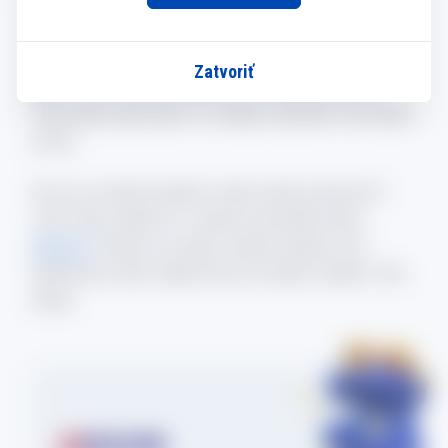
Hot
, sú až
4 úrovne progresívnych Jackpotov
, ktorých
sumy sú zobrazené rovno nad valcami. Ak sa vám na
obrazovke zjaví nápis Jackpot Cards, vstupujete do hry o
Zatvoriť
jeden z nich. Na výber budete mať 12 zakrytých kariet a
vašou úlohou bude nájsť 3 s rovnakým symbolom. Nič zložité,
pravda.
Ak ste sa rozhodli vyskúšať si online výherný automat 20
Joker Reels, nájdete ho v ponuke slovenského kasína
etipos.sk
. Pokojne si ho najprv zahrajte zadarmo, bez
akéhokoľvek rizika. Hladko beží aj na mobile či tablete. Veľa
šťastia.