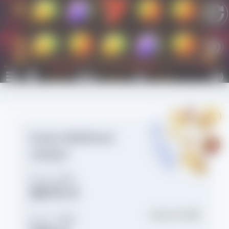
Casino Multilevel
Jackpot
Úroveň:
Gold
3075 €
Úroveň:
Silver