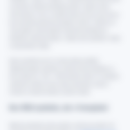
je nemenný. Výherné kombinácie platia v jednom smere
zľava doprava s tým, že začínať musia na prvom valci zľava a
bez prerušenia pokračovať opačným smerom. Pokiaľ by sa
vám podarilo vytočiť niekoľko výherných kombinácií na
niekoľkých výherných líniách, o žiadnu výhru neprídete, všetky
sa automaticky sčítajú.
Autori nemenili nič ani čo sa týka výhernej tabuľky.
Najhodnotnejším symbolom zostala červená sedmička, za
ktorú získate 20-, 200- a 1000-násobok stávky. Pri ostatných
symboloch melóna, hrozna, slivky, pomaranča, citróna a
čerešne sú výherné hodnoty výrazne menšie.
Bez Wild symbolu, ale s freespinmi
Malá ale podstatná zmena nastala v bonusovej ponuke. Na