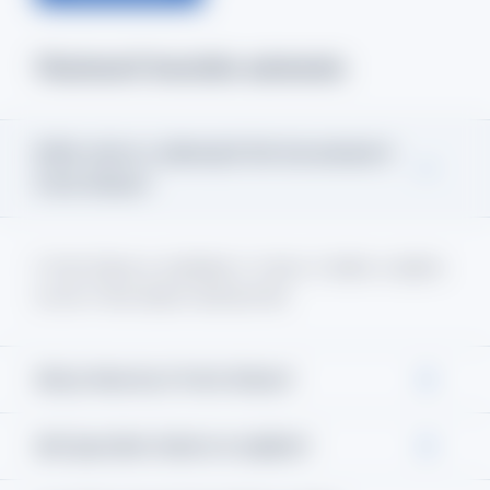
Vlastnosti hracieho automatu
Koľko valcov a výherných línií má automat 6
Fruits Deluxe?
6 Fruits Deluxe je vyskladaný z 5 valcov, 3 riadkov a nájdete
na ňom 5 fixne daných výherných línií.
Aká je téma hry 6 Fruits Deluxe?
Aké špeciálne funkcie tu nájdete?