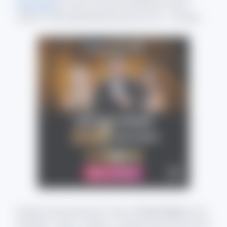
Synot Games
do neho totiž okrem príťažlivého slovíčka
„Deluxe“ vložili najobľúbenejší bonusový prvok – freespiny.
Rozdiely medzi automatmi 6 Fruits a
6 Fruits Deluxe
sú len
minimálne. 5 valcov, 3 riadky a 5 výherných línií, ktorých počet