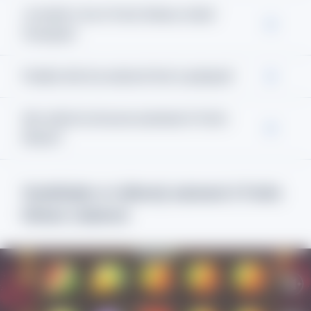
Je možné v hre 6 Fruits Deluxe získať
freespiny?
Ponúka táto hra možnosť hrať o jackpoty?
Ako vyhrať na hracom automate 6 Fruits
Deluxe?
Vyskúšajte si výherný automat 6 Fruits
Deluxe zadarmo