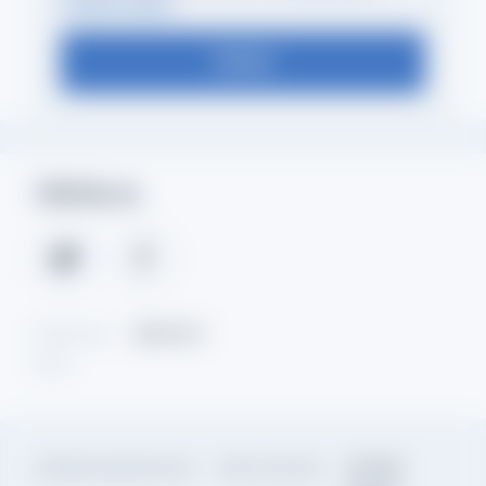
osobných údajov
.
Odoslať
Zdieľaj na
Publikované:
2023-05-21
Autor:
onlinehracieautomaty.sk
online automaty
6 Fruits