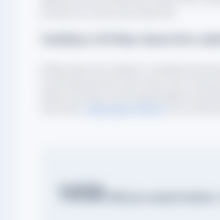
potenciál, než sa môže na prvý pohľad zdať.
Vyskúšaj si All Ways Queen Dice zad
All Ways Queen Dice je dôkazom, že aj klasika môže byť lu
presne načasovaný tanec štyroch valcov, ktoré sa točia po
priebeh, čistý dizajn a zároveň prináša eleganciu starej 
Synot Games
v online kasíne eTIPOS.sk
ti túto rovnováhu d
1050
EUR pre nových hráčov 