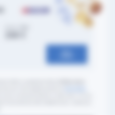
us
Úroveň:
Silver
268 €
Hraj o
jackpot
erných efektov a preplnených funkcií,
All Ways Queen
j kocke sila. Tento elegantný automat od
Synot Games
a pocit, že hráš niečo klasické, no stále svieže. Je to hra,
iesto toho pôsobí ako dobre naladené kocky v zamatovom
.