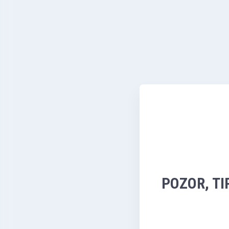
POZOR, TIP