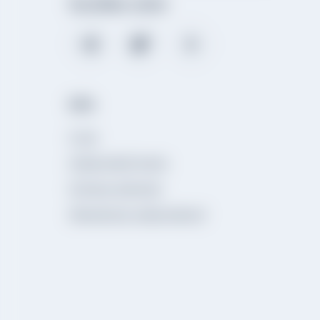
Sociálne siete
info
O nás
Zodpovedné hranie
Ochrana súkromia
Obmedzená zodpovednosť