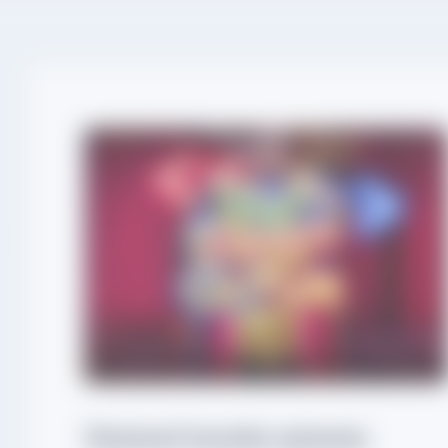
Vlastnosti hracieho automatu