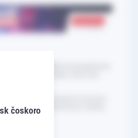
ícia s noblesou. Na prvý pohľad ťa privíta elegantná zlatá
Symboly kociek majú jemné odlesky a celkový vizuál
 hráš niečo výnimočné. Každé zatočenie má svoje miesto.
 dlhšie večery. Ak máš rád tradičné automaty s moderným
.sk čoskoro