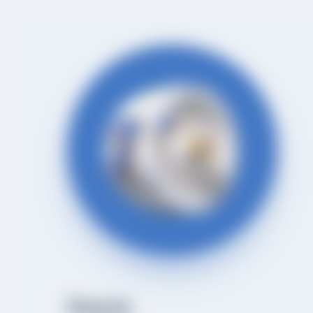
Hracie