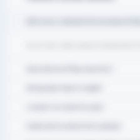
Koľko valcov a výherných línií má automat All W
Hra má 4 valce, 3 riadky a krásnych 54 výherných línií (27 
Aká je téma hry All Ways Queen Dice?
Aké špeciálne funkcie tu nájdeš?
Je možné v hre získať free spiny?
Ponúka táto hra možnosť hrať o jackpoty?