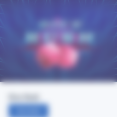
Dice Rush
Hraj v kasíne