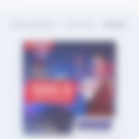
onlinehracieautomaty.sk
online automaty
Dice Rush