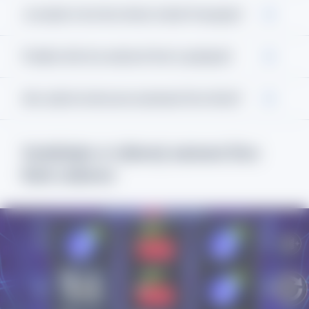
Je možné v hre Dice Rush získať freespiny?
Ponúka táto hra možnosť hrať o jackpoty?
Ako vyhrať na hracom automate Dice Rush?
Vyskúšajte si výherný automat Dice
Rush zadarmo