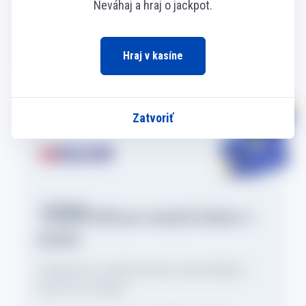
Neváhaj a hraj o jackpot.
musíme dodať, že nie všetky online kasína ho majú pri týchto
hrách nasadený. Odporúčame vám preto hrať túto hru
napríklad
v kasíne TIPOS
, kde nájdete aj demoverziu hry.
Hraj v kasíne
Zatvoriť
1050
EUR pre nových hráčov v
kasíne
Zaregistruj sa a získaš bonusový uvítací balíček z
prvých troch vkladov: