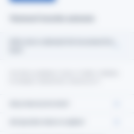
Vlastnosti hracieho automatu
Koľko valcov a výherných línií má automat Dice
Rush?
Dice Rush je vyskladaný z 3 valcov a 3 riadkov. V základnej
hre obsahuje 5 výherných línií, v bonusovej až 27.
Aká je téma hry Dice Rush?
Aké špeciálne funkcie tu nájdete?