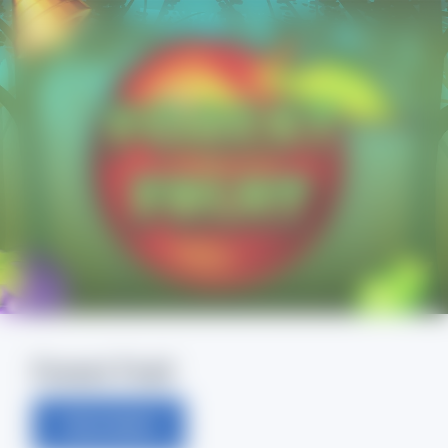
Forest Fruit
Hraj v kasíne