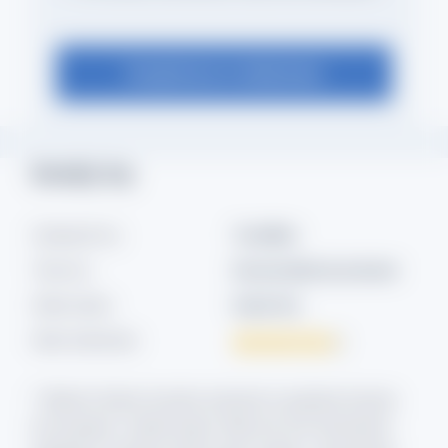
Zaregistruj sa a získaj bonus
Detaily hry
Dodávateľ hry:
Tech4Bet
Téma hry:
Ovocný výherný automat
Online kasíno:
Sazka Hry
Naše hodnotenie:
* Niektoré funkcie hracieho automatu tu popísané nemusia
byť dostupné v každej krajine. Môžu byť totiž obmedzené