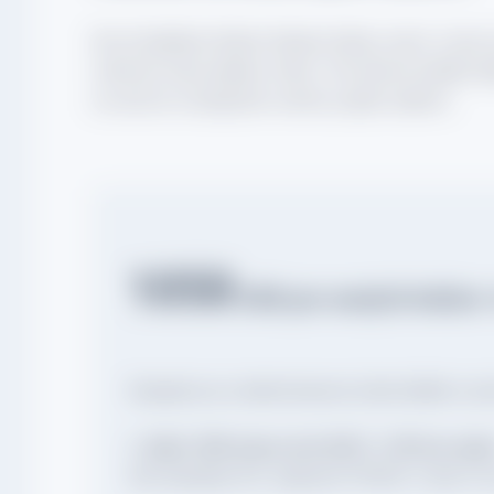
Ak ste fanúšikom Arthura Charlesa Clarka a radi si z času
mohol byť vašou ideálnou voľbou. Túto šikovnú mašinku ná
na cestu do vzrušujúceho vesmíru aj úplne zadarmo.
1050
EUR pre nových hráčov 
Zaregistruj sa a získaš bonusový uvítací balíček z pr
1. vklad: 100% bonus až do 350 € + 130 free spin
Vlož minimálne 20 €, zadaj kód TIPOS01 a Tipos ti tv