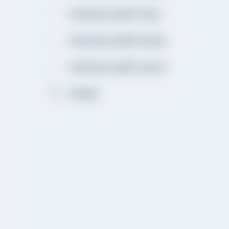
Automaty podľa témy
Automaty podľa kasína
Automaty podľa valcov
Hľadať