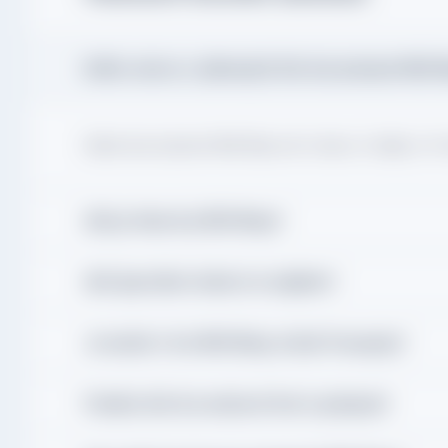
Koľko valcov a výherných línií má automat Wild 
Online hrací automat Wild Warp má 5 valcov, 3 riadky a 10 v
Aká je téma hry Wild Warp?
Aké špeciálne funkcie tu nájdete?
Je možné v hre Wild Warp získať freespiny?
Ponúka táto hra možnosť hrať o jackpoty?