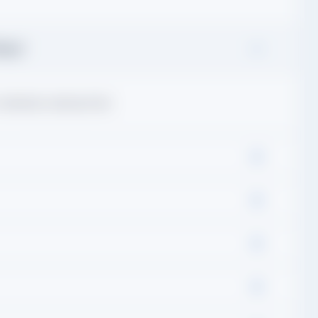
Warp?
oliteľných výherných línií.