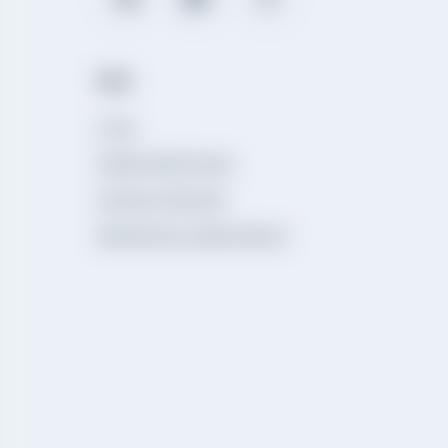
info
O nás
Zodpovedné hranie
Ochrana súkromia
Obmedzená zodpovednosť