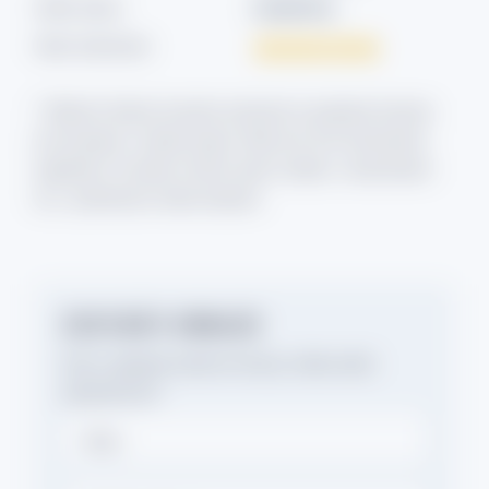
Online kasíno:
DoubleStar
Naše hodnotenie:
* Niektoré funkcie hracieho automatu tu popísané nemusia
byť dostupné v každej krajine. Môžu byť totiž obmedzené
legislatívne. Rovnako môžete nájsť rozdiely v nastaveniach
hry v jednotlivých online kasínach.
ZOSTAŇ V OBRAZE
Chyť si najlepšie kasínové bonusy vďaka naším
newsletterom!
Meno