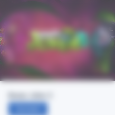
Bonus Joker 2
Hraj v kasíne