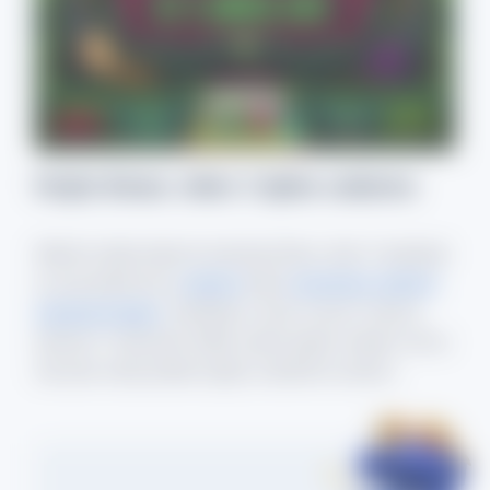
Hrajte Bonus Joker 2 úplne zadarmo
Niektoré online kasína do automatu Bonus Joker 2 nasadzujú
aj svoje platformové
Jackpoty
alebo
progresívne Jackpoty
spoločnosti Apollo
. Vyskúšajte si tento ovocný 3-valcový
automat s 2 šikovnými žolíkmi zahrať najskôr zadarmo. Ak sa
vám jeho svižný priebeh zapáči, rozkrúťte ho naostro.