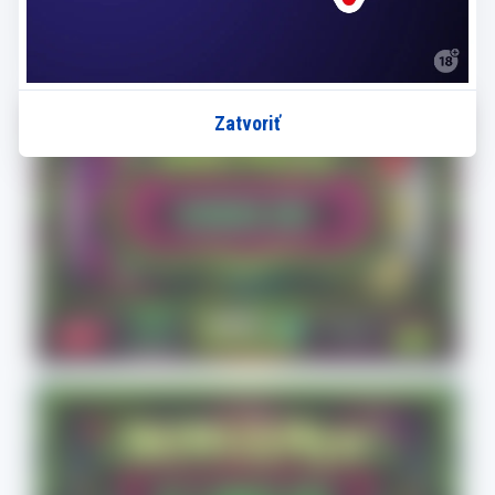
hráčskeho konta. Tieto parádne náhodné výhry sa nám páčili
asi najviac.
Zatvoriť