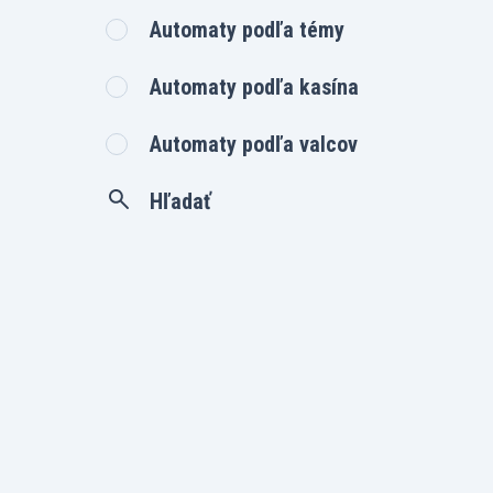
Automaty podľa témy
Automaty podľa kasína
Automaty podľa valcov
Hľadať