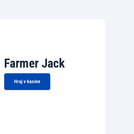
Farmer Jack
Hraj v kasíne