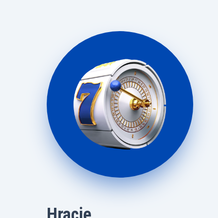
Hracie