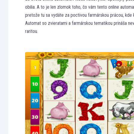
obilia. A to je len zlomok toho, čo vám tento online autom
pretože tu sa vydáte za poctivou farmárskou prácou, kde k
Automat so zvieratami a farmárskou tematikou prináša nevš
raritou.