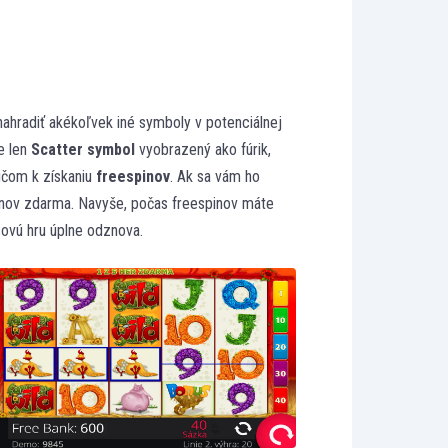
hradiť akékoľvek iné symboly v potenciálnej
je len
Scatter symbol
vyobrazený ako fúrik,
ľúčom k získaniu
freespinov
. Ak sa vám ho
spinov zdarma. Navyše, počas freespinov máte
sovú hru úplne odznova.