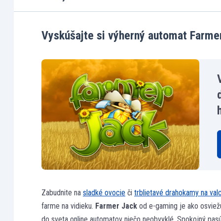
Vyskúšajte si výherný automat Farm
Zabudnite na
sladké ovocie
či
trblietavé drahokamy na val
farme na vidieku.
Farmer Jack
od e-gaming je ako osviežu
do sveta online automatov niečo neobvyklé. Spokojný pasúc