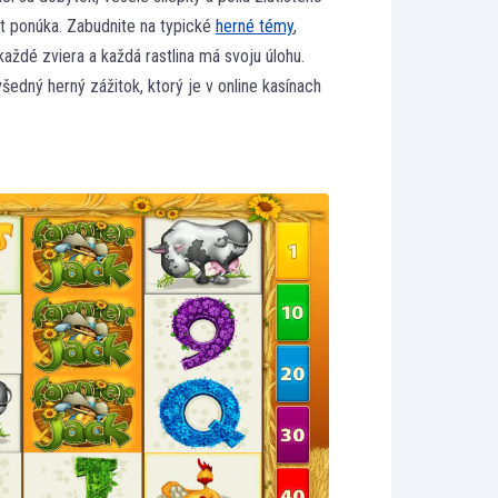
at ponúka. Zabudnite na typické
herné témy
,
aždé zviera a každá rastlina má svoju úlohu.
edný herný zážitok, ktorý je v online kasínach