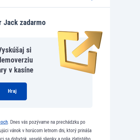
er Jack zadarmo
Vyskúšaj si
demoverziu
hry v kasíne
Hraj
coch
. Dnes vás pozývame na prechádzku po
júci vánok v horúcom letnom dni, ktorý prináša
i sa dobytok, veselé sliepky a polia zlatistého