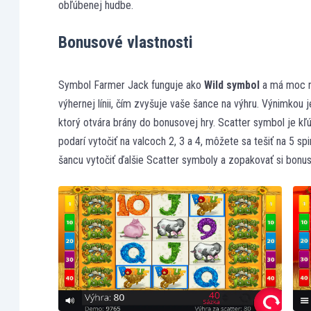
obľúbenej hudbe.
Jeho hodnota je už viac ako
131544 €
Bonusové vlastnosti
Neváhaj a hraj o jackpot.
Symbol Farmer Jack funguje ako
Wild symbol
a má moc na
výhernej línii, čím zvyšuje vaše šance na výhru. Výnimkou 
Hraj v kasíne
ktorý otvára brány do bonusovej hry. Scatter symbol je k
podarí vytočiť na valcoch 2, 3 a 4, môžete sa tešiť na 5 
šancu vytočiť ďalšie Scatter symboly a zopakovať si bonu
Zatvoriť