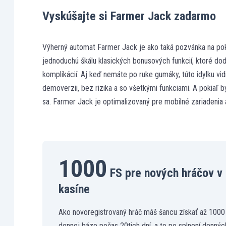
Vyskúšajte si Farmer Jack zadarmo
Výherný automat Farmer Jack je ako taká pozvánka na po
jednoduchú škálu klasických bonusových funkcií, ktoré do
komplikácií. Aj keď nemáte po ruke gumáky, túto idylku vid
demoverzii, bez rizika a so všetkými funkciami. A pokiaľ b
sa. Farmer Jack je optimalizovaný pre mobilné zariadenia 
1000
FS pre nových hráčov v
kasíne
Ako novoregistrovaný hráč máš šancu získať až 1000 f
dennej báze počas 20tich dní, a to po splnení denných