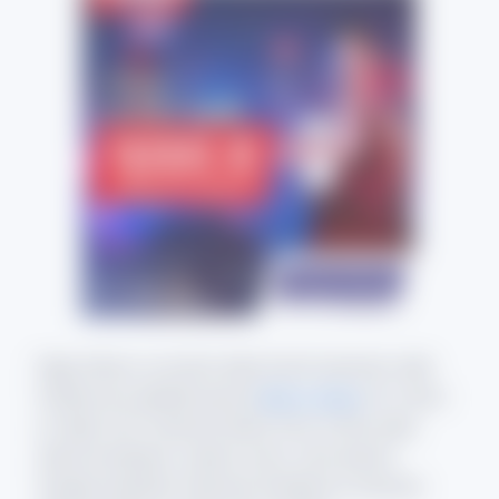
Piggy Holmes sa od iných online hracích automatov nelíši.
Podobne ako napríklad automat
Back to Venus
má 5 valcov
a 3 riadky. Na 25 výherných líniách, ktoré sú fixné, platia
výherné kombinácie v jednom smere, zľava doprava.
V prípade niekoľkých výherných kombinácii na viacerých