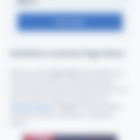
62 €
Hraj o jackpot
Detektívka na automate Piggy Holmes
Online hrací automat
Piggy Holmes
poteší fanúšikov krimi
scény. Autori hry detektívne schopnosti legendárneho
Sherlocka Holmesa prepožičali odvážnemu prasiatku. A to sa
tejto role zhostilo na jednotku. Vyskúšajte si tento
dobrodružný automat
od
GameArt
so skvelým grafickým
spracovaním, výborným soundtrackom a vynikajúcimi
bonusmi.