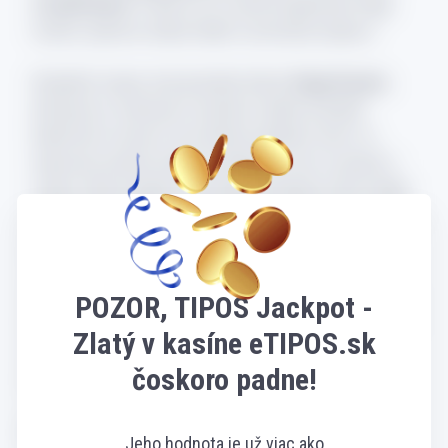
strojnásobené
. Pokiaľ by ste vytočili megasymbol Piggy
Scatter, opätovne získate ďalšie 3 pretočenia zadarmo.
Bezplatné respiny, teda špeciálnu funkciu
Piggy Respins
,
aktivujete po zobrazení 6 symbolov zlatého prasiatka
kdekoľvek na valcoch. Na všetkých políčkach valcov sa
objavia iba symboly zlatého prasiatka, po čom sa spustia 3
respiny. Zlaté prasiatka sa postupne pretáčajú a môžu odhaliť
náhodnú výhru. Každá odhalená výhra navyšuje počet respinov
na 3. V bezplatných respinoch pokračujete dovtedy, kým ich
všetky nevyčerpáte. Skončiť môžete aj tak, že výhry odhalíte
na všetkých 15 políčkach. V takom prípade získate ako bonus
POZOR, TIPOS Jackpot -
Grand Jackpot, ktorého hodnotu vidíte na valcami. Mini, Minor
Zlatý v kasíne eTIPOS.sk
a Major jackpot sa ukryté pod jednotlivými zlatými
čoskoro padne!
prasiatkami.
Piggy Holmes na eTipos.sk aj zadarmo
Jeho hodnota je už viac ako