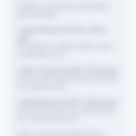
Zaregistruj sa a získaš bonusový uvítací balíček z
prvých troch vkladov:
1. vklad: 100% bonus až do 350 € + 130 free
spinov
Vlož minimálne 20 €, zadaj kód TIPOS01 a Tipos ti
tvoj vklad navýši o 100 %.
2. vklad: : 75% bonus až do 350 € + 50 free spinov
Po druhom vklade a vložení kódu môžeš získať bonus
75 % z vkladu až do 350 €.
3. vklad: 50% bonus až do 350 € + 100 free spinov
Aj za tretí vklad s kódom ťa Tipos odmení bonusom
50 % z vkladu znova až do 350 €.
Celkovo si tak teraz môžeš prilepšiť bonusmi v