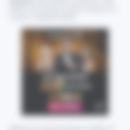
Multiplay Hot
. Sloty majú takmer rovnaké názvy, no malá
odlišnosť v názve naznačuje aj rozdiely v hre. Aké sú to? To
sa dozviete v nasledujúcich riadkoch.
Multiplay Hot je 4-valcový hrací automat s 3 riadkami a 20