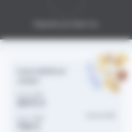
Casino Multilevel
Jackpot
Úroveň:
Gold
3075 €
Úroveň:
Silver
704 €