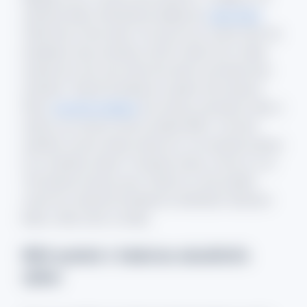
výhernými líniami. Má identickú skladbu ako
Joker Boom
.
Všetky línie sú fixne dané a ich počet nie je možné meniť. Na
dosiahnutie výhry potrebuje vytočiť tri alebo štyri rovnaké
symboly bez toho, aby medzi nimi došlo k prerušeniu iným
symbolom. Výherné kombinácie sú platné zľava doprava.
Okrem
ovocných symbolov
ako čerešne, pomaranče, slivky či
melóny sa na valcoch točia aj tradičné BAR-y a červené
sedmičky. A práve číselný symbol má v hre najvyššiu odmenu.
Za tri sedmičky získate 16-násobok stávky, za štyri je to až
160-násobok stavenej sumy. Pokiaľ by sa vám podarilo
vytočiť viac výherných kombinácií na niekoľkých výherných
líniách, všetky výhry sa sčítajú.
Wild symbol s funkciou násobiteľa
výhier