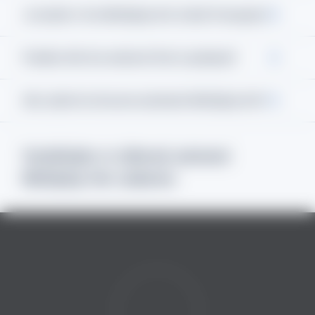
Je možné v hre Multiplay Hot získať freespiny?
Ponúka táto hra možnosť hrať o jackpoty?
Ako vyhrať na hracom automate Multiplay Hot?
Vyskúšajte si výherný automat
Multiplay Hot zadarmo