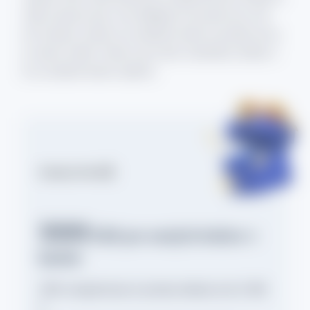
výšku stavenej sumy. Hoci Multiplay Hot pôsobí viac retro
než moderne, zahrať si ho dokážete nielen na počítači, ale aj
na vašom mobile. Pokiaľ sa pre neho rozhodnete, kľudne si
ho na začiatok skúste zadarmo.
5000
EUR pre nových hráčov v
kasíne
100% vstupný bonus k prvému vkladu až do 5 000
€