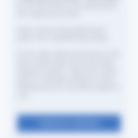
Aj za tretí vklad s kódom ťa Tipos odmení bonusom
50 % z vkladu znova až do 350 €.
Celkovo si tak teraz môžeš prilepšiť bonusmi v
hodnote 1 050 € a získať 280 voľných zatočení.
A to nie je všetko. Každý nový hráč navyše hrá o 50 %
bonus k úvodnému vkladu. Ako tento bonus získať?
Zaregistruj sa, uskutočni 1. vklad na konto v hodnote
aspoň 20 € a automaticky ti pripíšeme 50 % bonus.
Maximálny bonus je 20 €, ktorý získaš pri vklade 40 €
a viac.
Zaregistruj sa a získaj bonus