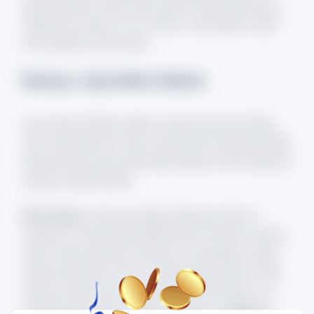
funkcia Autoplay. Výšku stávky môžete upravovať pomocou
tlačidiel plus a mínus. A to je všetko, čo potrebujete vedieť
pred spustením prvého spinu.
Bonusy a špeciálne funkcie
Hrací automat Replay ponúka aj zopár bonusových funkcií.,
ktoré zvyšujú šance na výhru a dodávajú hre dynamiku. Medzi
hlavné bonusové prvky patria Wild symboly, Scatter (Mystery)
symboly a funkcia Respin.
Wild symboly
v automate Replay fungujú ako žolíky. To
znamená, že môžu nahradiť akýkoľvek iný symbol na valcoch,
okrem Scatter (Mystery) symbolov, čím pomáhajú vytvárať
výherné kombinácie. Keď sa na výhernej línii objavia tri Wild
symboly, získate výhru v podobe 50-násobku stávky, čo je
najvyššia možná výhra za bežné symboly v hre.
Mystery