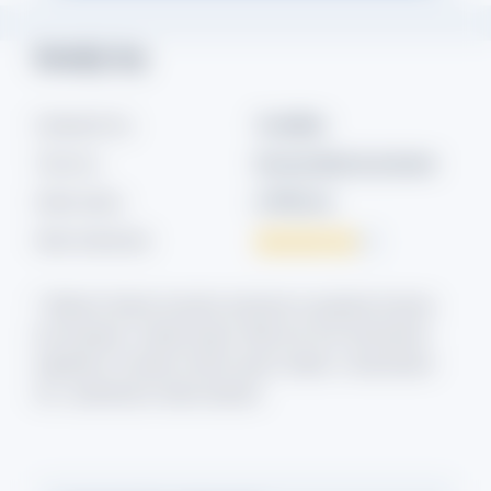
Detaily hry
Dodávateľ hry:
Tech4Bet
Téma hry:
Ovocný výherný automat
Online kasíno:
eTIPOS.sk
Naše hodnotenie:
* Niektoré funkcie hracieho automatu tu popísané nemusia
byť dostupné v každej krajine. Môžu byť totiž obmedzené
legislatívne. Rovnako môžete nájsť rozdiely v nastaveniach
hry v jednotlivých online kasínach.