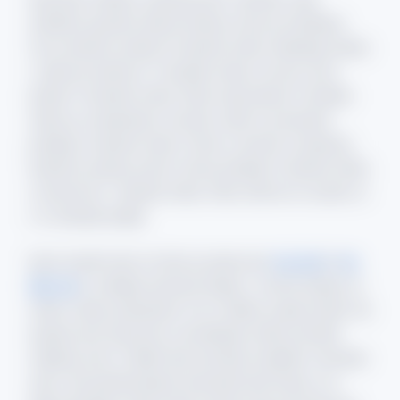
sedmičky najvyššiu výhernú hodnotu, ktorá pri kombinácii
troch symbolov prináša 25-násobok stávky. Nasledujú melóny
s výhernou hodnotou 15-násobku stávky a hrozno, ktoré
prináša 10-násobok stávky. Slivky majú hodnotu 4-násobku
stávky pri trojnásobnom vytočení, zatiaľ čo pomaranče
prinášajú 3-násobok stávky. Citróny a čerešne sú najmenej
hodnotné symboly, pričom citróny prinášajú 2-násobok stávky
a čerešne iba 1-násobok stávky. Výhry teda nie sú vysoké, no
o to častejšie padajú.
Oproti starším hrám od tohto providera ako
Fruit Hell
či
Hot
Wild 100
je ovládanie automatu Replay v novšom dizajne, no
ostalo rovnako jednoduché, že ho zvládne aj úplný amatér. Na
spodnej časti obrazovky sa nachádzajú všetky potrebné
ovládacie prvky. Tlačidlo Spin umožňuje manuálne roztočenie
valcov. Ak uprednostňujete automatizované hranie, je tu