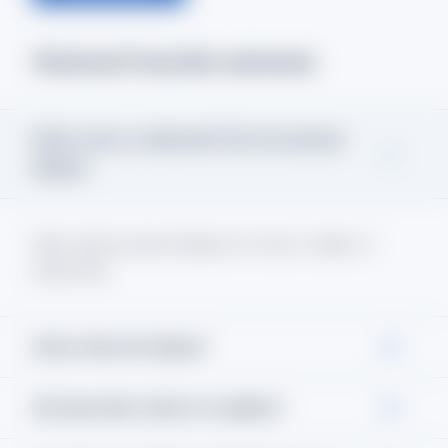
Vlastnosti hracieho automatu
Koľko valcov a výherných línií má automat
Replay?
Online výherný automat Replay má 3 valce, 3 riadky a 3
výherné línie.
Aká je téma hry Replay?
Aké špeciálne funkcie tu nájdete?