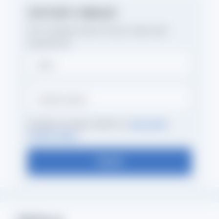
ZOSTAŇ V OBRAZE
Chyť si najlepšie kasínové bonusy vďaka naším
newsletterom!
Meno
Emailová adresa
Odoslaním formulára suhlasíte so
spracovaním
osobných údajov
.
Odoslať