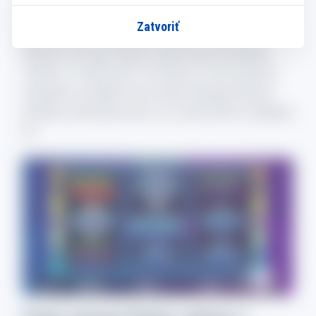
každej výhernej kombinácii môže náhodne nastať opakované
Zatvoriť
točenie s názvom Respinwin. Počas tohto opakovaného
točenia sa na valcoch objaví rovnaká výherná kombinácia
symbolov a rovnaká výhra. Táto funkcia sa môže opakovať
maximálne až desaťkrát. Ak sa funkcia Respinwin aktivuje
desaťkrát, automaticky končí a vy sa opäť vrátite do základnej
hry.