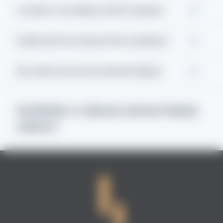
Je možné v hre Replay získať freespiny?
Ponúka táto hra možnosť hrať o jackpoty?
Ako vyhrať na hracom automate Replay?
Vyskúšajte si výherný automat Replay
zadarmo