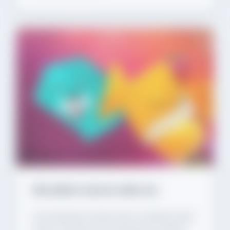
Netradičné valcové online hry
Iný mechanizmus točenia valcov, iné funkcie počas