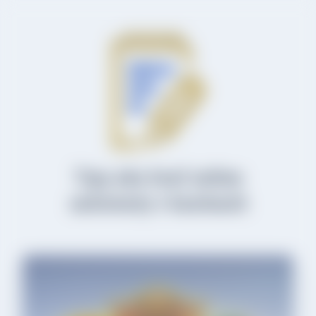
Tipy ako hrať online
automaty v kasínach