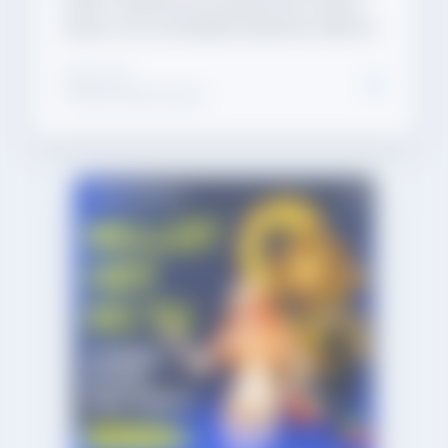
hrania, či spôsoby, ako sa prepracovať k výhram –
presne o tom sú netradičné automatové online hry.
2021-01-20
onlinehracieautomaty.sk