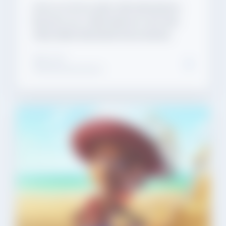
Vraví sa, že život je jedno veľké dobrodružstvo.
Nuž preto sa aj v online kasínovom svete tešia
veľkej obľube dobrodružné hracie automaty.
2020-12-09
onlinehracieautomaty.sk