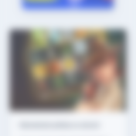
Dobrodružné príbehy na valcoch