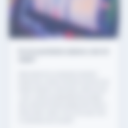
Čo sú to pretočenia zadarmo a ako ich
získať?
Online kasínové hry sú príjemným spôsobom
krátenia času a skvelou možnosťou otestovať svoje
hráčske schopnosti. Samozrejme, všetko ide ruka
v ruke s vysokou pravdepodobnosťou poriadnej
výhry. Internetové kasína ponúkajú okrem iného aj
mnohé výhody. Jednou z nich sú free spiny. Viete,
čo znamenajú a ako ich použiť?